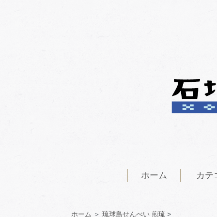
ホーム
カテ
ホーム
＞
琉球島せんべい 煎琉
>