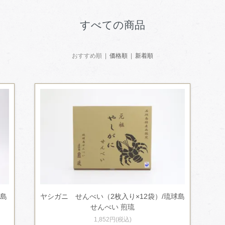
すべての商品
おすすめ順 |
価格順
|
新着順
球島
ヤシガニ せんべい（2枚入り×12袋）/琉球島
せんべい 煎琉
1,852円(税込)