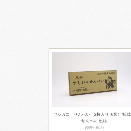
ヤシガニ せんべい（2枚入り×6袋）/琉
せんべい 煎琉
960円(税込)