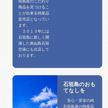
垣島産のこだわり
商品を見つけるこ
とが出来る特産品
直売店となってい
ます。
２０１３年には
石垣島に新しく開
港した南ぬ島石垣
空港にも出店して
おります。
石垣島のおも
てなしを
安心・安全の純
石垣島産の特産品