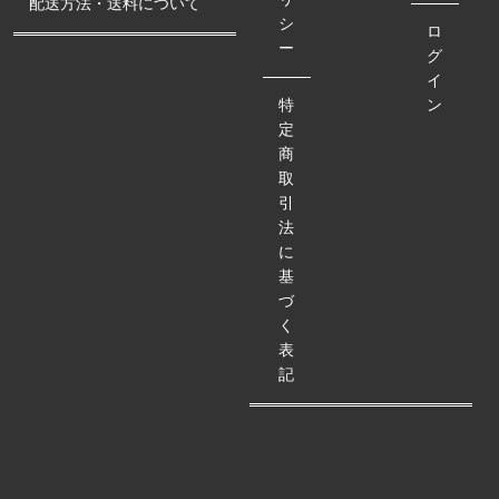
配送方法・送料について
シ
ロ
ー
グ
イ
特
ン
定
商
取
引
法
に
基
づ
く
表
記