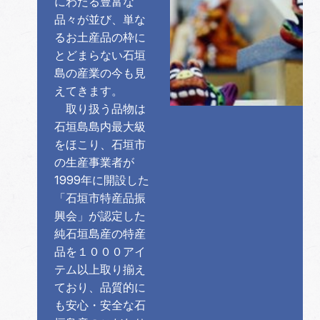
にわたる豊富な
品々が並び、単な
るお土産品の枠に
とどまらない石垣
島の産業の今も見
えてきます。
取り扱う品物は
石垣島島内最大級
をほこり、石垣市
の生産事業者が
1999年に開設した
「石垣市特産品振
興会」が認定した
純石垣島産の特産
品を１０００アイ
テム以上取り揃え
ており、品質的に
も安心・安全な石