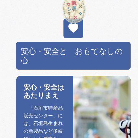
安心・安全と おもてなしの
心
安心・安全は
あたりまえ
「石垣市特産品
販売センター」に
は、石垣島生まれ
の新製品など多岐