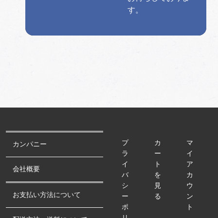
す。
プ
カ
マ
カンパニー
ラ
ー
イ
イ
ト
ア
会社概要
バ
を
カ
シ
見
ウ
お支払い方法について
ー
る
ン
ポ
ト
リ