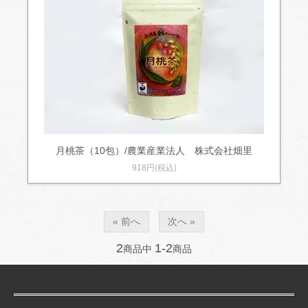
月桃茶（10包）/農業産業法人 株式会社畑里
918円(税込)
« 前へ
次へ »
2
1-2
商品中
商品