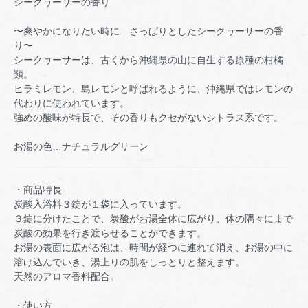
シークヮーサーの香り
〜爽やかになりたい時に さっぱりとしたシークヮーサーの香
り〜
シークヮーサーは、古くから沖縄県の山に自生する原種の柑橘
類。
ヒラミレモン、島レモンと呼ばれるように、沖縄県ではレモンの
代わりに使われています。
強めの酸味が特長で、その香りもクセがないシトラス系です。
お湯の色…ナチュラルグリーン
・商品特長
炭酸入浴料３錠が１袋に入っています。
３錠に分けたことで、炭酸がお湯全体に広がり、体の隅々にまで
炭酸の効果を行き渡らせることができます。
お湯の表面に広がる泡は、時間が経つに連れて消え、お湯の中に
溶け込んでいき、湯上りの肌をしっとりと整えます。
天然のアロマ香料配合。
・使い方