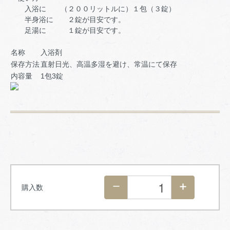
入浴に （２００リットルに）１包（３錠）
半身浴に ２錠が目安です。
足湯に １錠が目安です。
名称
入浴剤
保存方法
直射日光、高温多湿を避け、常温にて保存
内容量
1包3錠
購入数