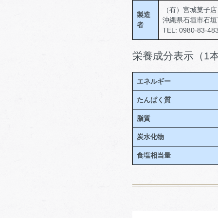
（有）宮城菓子店
製造
沖縄県石垣市石垣7
者
TEL: 0980-83-48
栄養成分表示（1
エネルギー
たんぱく質
脂質
炭水化物
食塩相当量