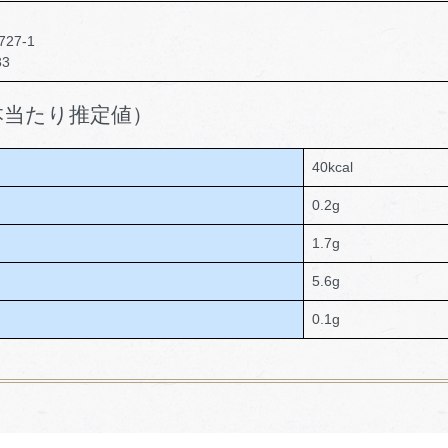
27-1
33
本当たり推定値）
40kcal
0.2g
1.7g
5.6g
0.1g