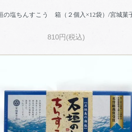
垣の塩ちんすこう 箱（２個入×12袋）/宮城菓
810円(税込)