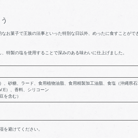
こう
的なお菓子で王族の法事といった特別な日以外、めったに食すことがで
し、特製の塩を使用することで深みのある味わいに仕上げました。
）、砂糖、ラード、食用植物油脂、食用精製加工油脂、食塩（沖縄県石
V.E）、香料、シリコーン
豆を含む）
湿を避けてください。