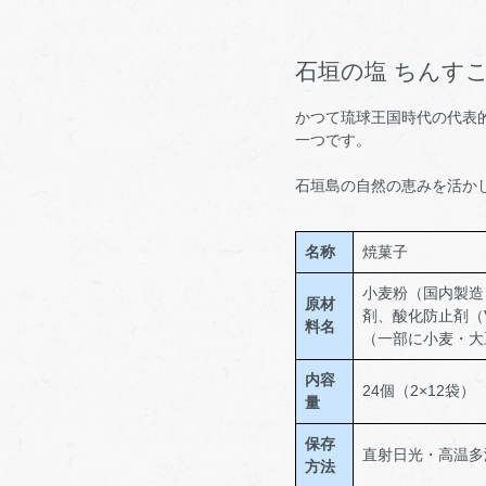
石垣の塩 ちんす
かつて琉球王国時代の代表
一つです。
石垣島の自然の恵みを活か
名称
焼菓子
小麦粉（国内製造
原材
剤、酸化防止剤（
料名
（一部に小麦・大
内容
24個（2×12袋）
量
保存
直射日光・高温多
方法