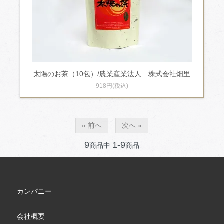
太陽のお茶（10包）/農業産業法人 株式会社畑里
918円(税込)
« 前へ
次へ »
9
1-9
商品中
商品
カンパニー
会社概要